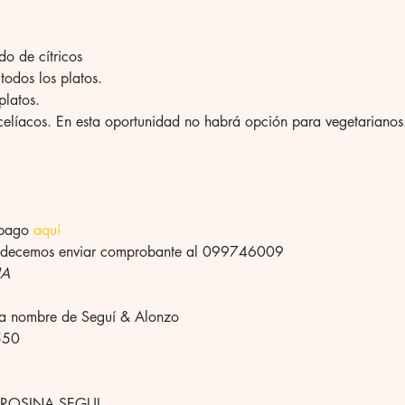
o de cítricos
odos los platos.
platos.
celíacos. En esta oportunidad no habrá opción para vegetarianos
pago 
aquí
adecemos enviar comprobante al 099746009
IA
nombre de Seguí & Alonzo
550
 ROSINA SEGUI