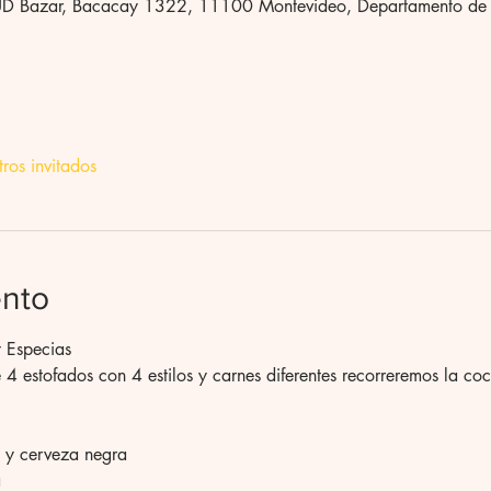
UD Bazar, Bacacay 1322, 11100 Montevideo, Departamento de
ros invitados
ento
y Especias
e 4 estofados con 4 estilos y carnes diferentes recorreremos la c
o y cerveza negra
a