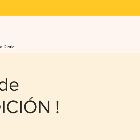
La Diaria
 de
ICIÓN !