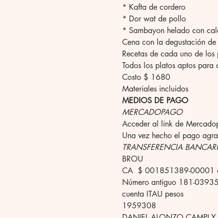
* Kafta de cordero
* Dor wat de pollo
* Sambayon helado con cald
Cena con la degustación de t
Recetas de cada uno de los 
Todos los platos aptos para 
Costo $ 1680
Materiales incluidos 
MEDIOS DE PAGO
MERCADOPAGO
Acceder al link de Mercado
Una vez hecho el pago agr
TRANSFERENCIA BANCAR
BROU
CA  $ 001851389-00001 a 
Número antiguo 181-0393
cuenta ITAU pesos
1959308
DANIEL ALONZO CAMPI Y