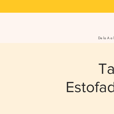
De la A a 
Ta
Estofa