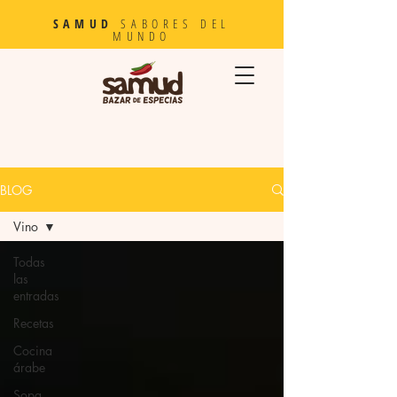
SAMUD
SABORES DEL
MUNDO
BLOG
Vino
Todas
las
entradas
Recetas
Cocina
árabe
Sopa