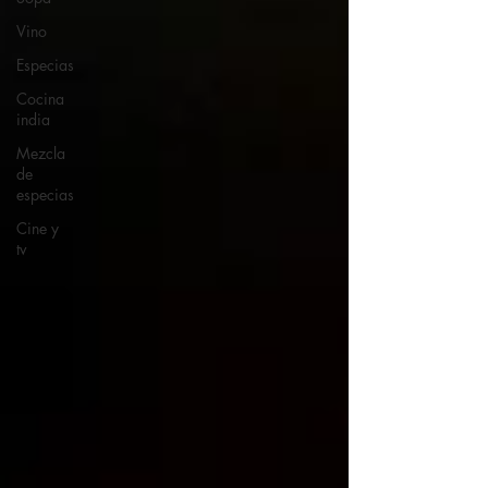
Vino
Especias
Cocina
india
Mezcla
de
especias
Cine y
tv